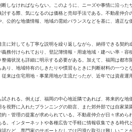
判断しなければならない。このように、ニーズや事情に沿った
検討する際、気になるのは価格と売却手法である。不動産仲介
や、公的な地価情報、地域の需給バランスなどを基に、適正な
借主に対しても丁寧な説明を繰り返しながら、納得できる契約
が義務付けられており、登記簿情報・用途地域・建ぺい率・容
ラ整備状況も詳細に明示する必要がある。加えて、福岡は都市
もあり、地域特有のしきたりや慣習もときに判断材料の一つと
。従来は住宅用地・事業用地が主流だったが、近年では資産運
も試される。例えば、福岡の中心地近隣であれば、将来的な地
用を視野に入れたプランニングの助言、また郊外部では自家菜
契約・管理の提案が求められている。不動産仲介が日々求めら
ある。インターネットや各種広告で手軽に情報収集できる時代
確認など、専門家のサポートなしでは円滑な取引は難しいこと