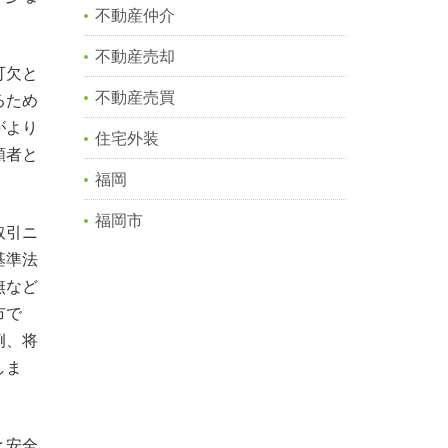
不動産仲介
不動産売却
可欠と
不動産売買
るため
がより
住宅外装
頼者と
福岡
福岡市
取引ニ
基準法
無など
市で
例、将
しま
と安全