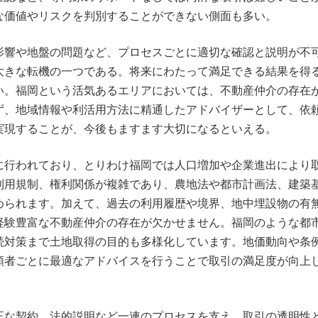
な価値やリスクを判別することができない側面も多い。
影響や地盤の問題など、プロセスごとに適切な確認と説明が不
大きな転機の一つである。将来にわたって満足できる結果を得
い。福岡という活気あるエリアにおいては、不動産仲介の存在
ず、地域情報や利活用方法に精通したアドバイザーとして、依
実現することが、今後もますます大切になるといえる。
に行われており、とりわけ福岡では人口増加や企業進出により
利用規制、権利関係が複雑であり、農地法や都市計画法、建築
められます。加えて、過去の利用履歴や境界、地中埋設物の有
経験豊富な不動産仲介の存在が欠かせません。福岡のような都
続対策まで土地取得の目的も多様化しています。地価動向や条
頼者ごとに最適なアドバイスを行うことで取引の満足度が向上
正な契約、法的説明など一連のプロセスを支え、取引の透明性