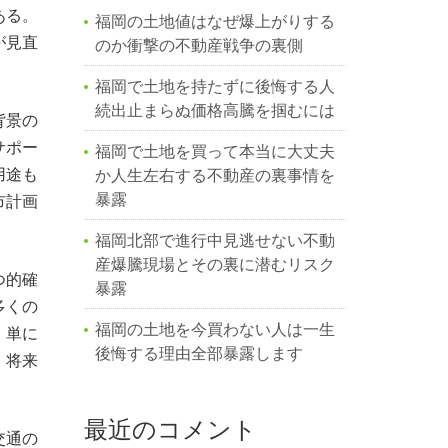
ある。
福岡の土地値はなぜ爆上がりする
が見直
のか衝撃の不動産戦争の裏側
福岡で土地を持たずに後悔する人
続出止まらぬ価格高騰を掴むには
背景の
サポー
福岡で土地を買って本当に大丈夫
用途も
か人生左右する不動産の裏事情を
暴露
市計画
福岡北部で進行中見逃せない不動
産爆騰現場とその裏に潜むリスク
つ的確
暴露
多くの
福岡の土地を今買わない人は一生
、単に
後悔する理由全部暴露します
、将来
最近のコメント
交通の