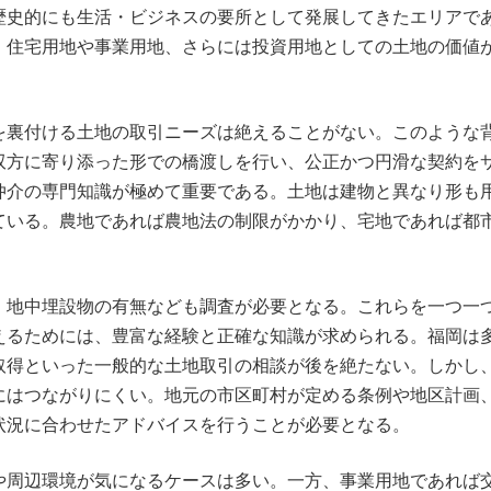
歴史的にも生活・ビジネスの要所として発展してきたエリアで
、住宅用地や事業用地、さらには投資用地としての土地の価値
を裏付ける土地の取引ニーズは絶えることがない。このような
双方に寄り添った形での橋渡しを行い、公正かつ円滑な契約を
仲介の専門知識が極めて重要である。土地は建物と異なり形も
ている。農地であれば農地法の制限がかかり、宅地であれば都
、地中埋設物の有無なども調査が必要となる。これらを一つ一
えるためには、豊富な経験と正確な知識が求められる。福岡は
取得といった一般的な土地取引の相談が後を絶たない。しかし
にはつながりにくい。地元の市区町村が定める条例や地区計画
状況に合わせたアドバイスを行うことが必要となる。
や周辺環境が気になるケースは多い。一方、事業用地であれば