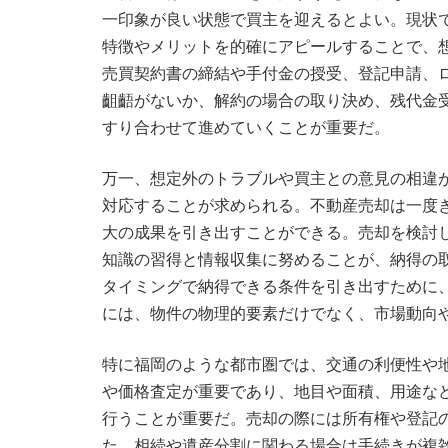
一印象が良い状態で買主を迎えるとよい。現状
特徴やメリットを的確にアピールすることで、
売買契約書の締結や手付金の授受、登記申請、
齟齬がないか、解約の場合の取り決め、残代金
すり合わせて進めていくことが重要だ。
万一、想定外のトラブルや買主との意見の相違
対応することが求められる。不動産売却は一度
大の成果を引き出すことができる。売却を検討
知識の習得と情報収集に努めることが、納得の
タイミングで納得できる条件を引き出すために
には、物件の物理的要素だけでなく、市場動向
特に福岡のような都市圏では、交通の利便性や
や価格査定が重要であり、地目や面積、用途な
行うことが重要だ。売却の際には所有権や登記
た、相続や遺産分割に関わる場合は手続きが複