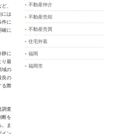
不動産仲介
など、
約には
不動産売却
条件に
不動産売買
明確に
住宅外装
冷静に
福岡
より最
福岡市
領域の
最良の
する際
況調査
判断を
る。ま
ポイン