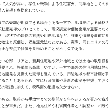
して人気が高い。移住や転勤による住宅需要、商業地としての
購入希望も多様化している。
値での売却が期待できる場合もある一方で、地域差による価格
不動産売却のプロセスとして、現況調査や価格査定が重要とな
況、現状での建物の有無や用途地域など、詳細な情報を事前に
比較法と原価法、収益還元法などがある。実際、同じエリアの
公正な視点で価値を見極めることが不可欠である。
た中心部エリアと、新興住宅地や郊外地域とでは土地の取引価
重視され、坪単価も高騰しやすい。一方で郊外の住宅用地は静
宅地開発を見据えた売却も進んでいる。用途地域や都市計画が
することもあるため、常に行政情報や最新の市況を把握してお
記の確認に加えて、税務面の配慮も欠かせない。
がある。取得から手放すまでの期間が５年を超えるか否かで税
ことが重要だ。また、地元住民や利害関係者との調整や、相続