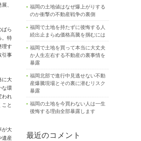
発展、
福岡の土地値はなぜ爆上がりする
のか衝撃の不動産戦争の裏側
福岡で土地を持たずに後悔する人
のばら
続出止まらぬ価格高騰を掴むには
る。特
整理す
福岡で土地を買って本当に大丈夫
取引事
か人生左右する不動産の裏事情を
暴露
福岡北部で進行中見逃せない不動
格に大
産爆騰現場とその裏に潜むリスク
かな環
暴露
変われ
福岡の土地を今買わない人は一生
くこと
後悔する理由全部暴露します
率が大
最近のコメント
や遺産