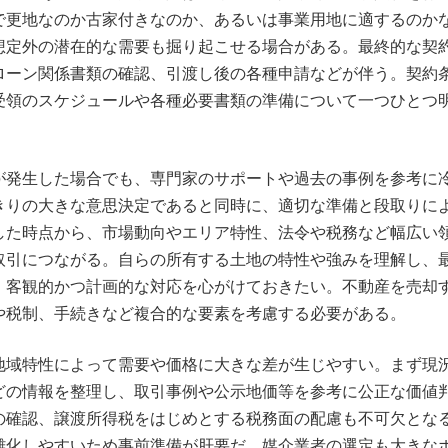
で更地なのか古家付きなのか、あるいは事業用地に適するのか
想定外の潜在的な需要も掘り起こせる場合がある。最終的な契
ローン関係書類の確認、引渡し後の各種申請などが伴う。契約
受領のスケジュールや各種必要書類の準備について一つひとつ
が発生した場合でも、専門家のサポートや過去の事例を参考に
きりの大きな意思決定であると同時に、適切な準備と段取りに
した時点から、市場動向やエリア特性、法令や税務など幅広い
取引につながる。自らの所有する土地の特性や強みを理解し、
、客観的かつ計画的な対応を心がけておきたい。不動産を売却
や税制、手続きなど複合的な要素を考慮する必要がある。
地域特性によって需要や価格に大きな差が生じやすい。まず現
どの情報を整理し、取引事例や公示地価等を参考に公正な価値
の確認、譲渡所得税をはじめとする税務面の配慮も不可欠とな
雑化しやすいため事前準備が肝要だ。媒介業者の選定も大きな